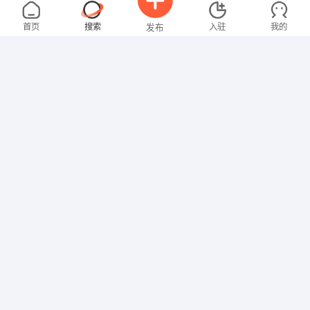
张女士
4000-5000元
08-04
不限区域
全职
大专
首页
搜索
入驻
我的
发布
财务/会计
罗先生
4000-5000元
08-04
不限区域
全职
高中
招聘信息
求职简历
技工/普工
温女士
4000-5000元
08-04
不限区域
全职
大专
文员
朱女士
3000-4000元
08-04
不限区域
全职