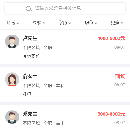
在校学生工作经验
本科
行政后勤
建筑装潢
确定
区域
经验
学历
职位
更多
三年以上工作经验
硕士
销售岗位
教师
卢先生
4000-5000元
四年以上工作经验
博士
文员
护士
08-07
不限区域
全职
五年以上工作经验
财务会计
传单派发
其他职位
十年以上工作经验
超市零售
促销导购
俞女士
面议
网络IT
保健按摩
08-07
不限区域
全职
本科
教师
快递员
前台接待
收银员
技术员/工程师
邓先生
5000-8000元
08-07
水电/机修
部门经理
不限区域
全职
高中