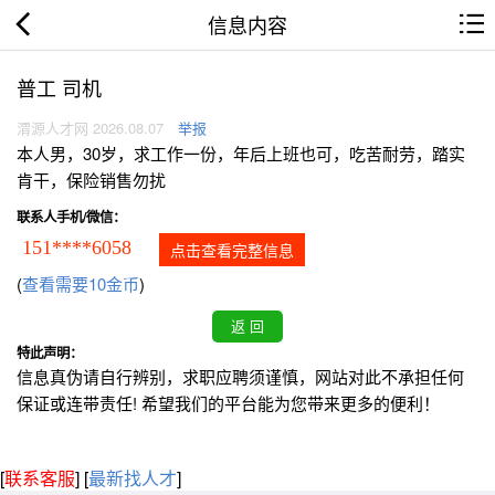
信息内容
普工 司机
渭源人才网 2026.08.07
举报
本人男，30岁，求工作一份，年后上班也可，吃苦耐劳，踏实
肯干，保险销售勿扰
联系人手机/微信：
151****6058
点击查看完整信息
(
查看需要10金币
)
特此声明：
信息真伪请自行辨别，求职应聘须谨慎，网站对此不承担任何
保证或连带责任! 希望我们的平台能为您带来更多的便利！
[
联系客服
]
[
最新找人才
]